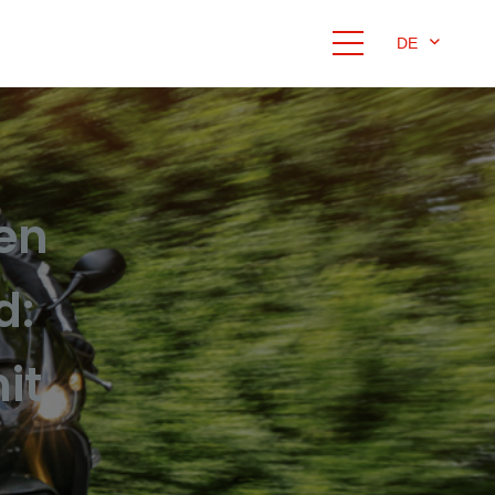
DE
en
d:
it