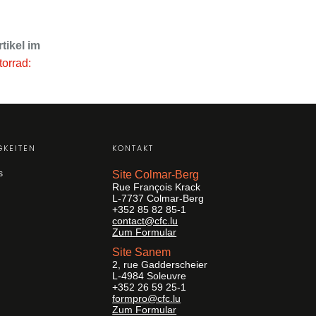
tikel im
orrad:
GKEITEN
KONTAKT
s
Site Colmar-Berg
Rue François Krack
L-7737 Colmar-Berg
+352 85 82 85-1
contact@cfc.lu
Zum Formular
Site Sanem
2, rue Gadderscheier
L-4984 Soleuvre
+352 26 59 25-1
formpro@cfc.lu
Zum Formular