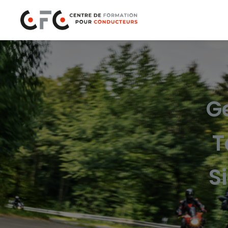
G
T
S