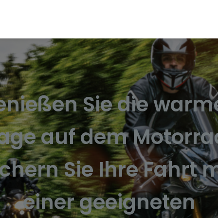
enießen Sie die warm
age auf dem Motorra
ichern Sie Ihre Fahrt m
einer geeigneten