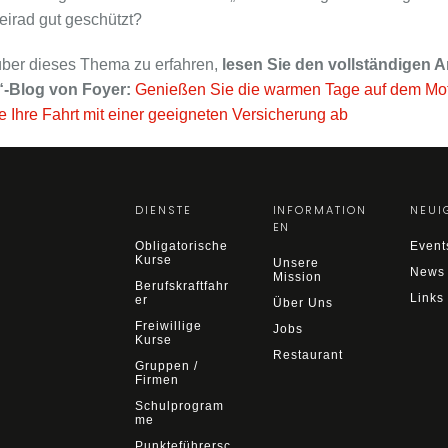
eirad gut geschützt?
ber dieses Thema zu erfahren,
lesen Sie den vollständigen Ar
t“-Blog von Foyer:
Genießen Sie die warmen Tage auf dem Mot
e Ihre Fahrt mit einer geeigneten Versicherung ab
DIENSTE
INFORMATION
NEUI
EN
Obligatorische
Event
Kurse
Unsere
News
Mission
Berufskraftfahr
Links
er
Über Uns
Freiwillige
Jobs
Kurse
Restaurant
Gruppen /
Firmen
Schulprogram
me
Punkteführersc