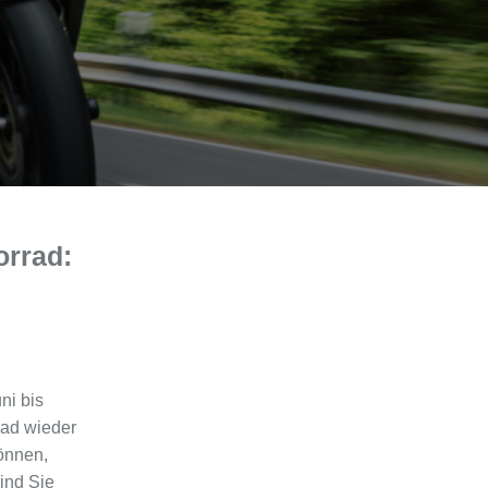
orrad:
ni bis
rad wieder
önnen,
ind Sie