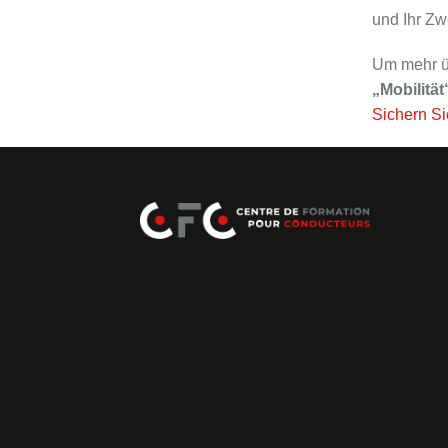
und Ihr Zw
Um mehr ü
„Mobilitä
Sichern Si