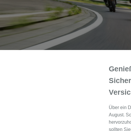
Genie
Sicher
Versi
Über ein D
August. So
hervorzuho
sollten Si