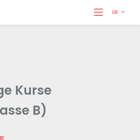
DE
ige Kurse
lasse B)
ME