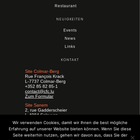
Restaurant
NEUIGKEITEN
Events
News
Links
KONTAKT
Site Colmar-Berg
Rue François Krack
L-7737 Colmar-Berg
+352 85 82 85-1
contact@cfc.lu
Zum Formular
Site Sanem
2, rue Gadderscheier
L-4984 Soleuvre
+352 26 59 25-1
Wir verwenden Cookies, damit wir Ihnen die best mögliche
formpro@cfc.lu
Erfahrung auf unserer Website bieten können. Wenn Sie diese
Zum Formular
Seite weiterhin nutzen, gehen wir davon aus, dass Sie der