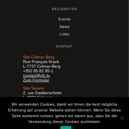
NEUIGKEITEN
Events
News
Links
KONTAKT
Site Colmar-Berg
Rue François Krack
L-7737 Colmar-Berg
+352 85 82 85-1
contact@cfc.lu
Zum Formular
Site Sanem
2, rue Gadderscheier
L-4984 Soleuvre
+352 26 59 25-1
Wir verwenden Cookies, damit wir Ihnen die best mögliche
formpro@cfc.lu
Erfahrung auf unserer Website bieten können. Wenn Sie diese
Zum Formular
Seite weiterhin nutzen, gehen wir davon aus, dass Sie der
Facebook
Instagram
LinkedIn
Verwendung dieser Cookies zustimmen.