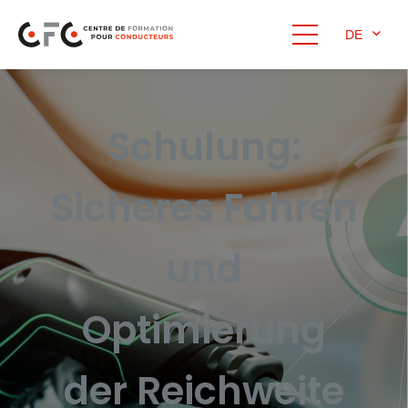
DE
Schulung:
Sicheres Fahren
und
Optimierung
der Reichweite