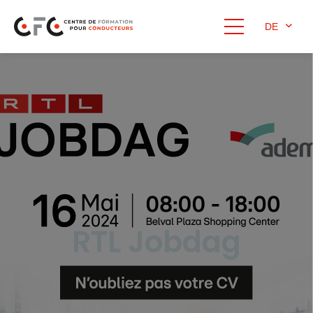
DE
RTL Jobdag