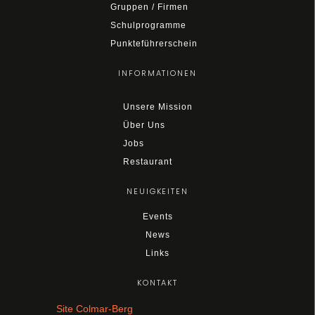
Gruppen / Firmen
Schulprogramme
Punkteführerschein
INFORMATIONEN
Unsere Mission
Über Uns
Jobs
Restaurant
NEUIGKEITEN
Events
News
Links
KONTAKT
Site Colmar-Berg