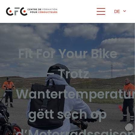
DE
Fit For Your Bike
– Trotz
Wantertemperatu
gëtt sech op
d’Motorradssaiso