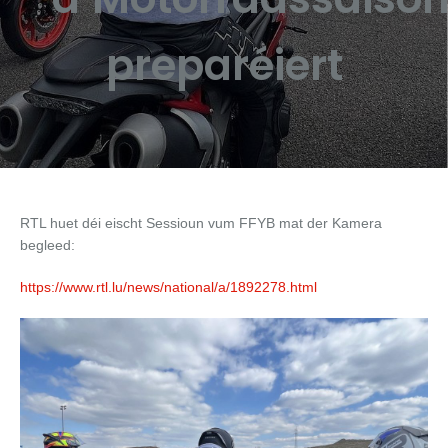
preparéiert
RTL huet déi eischt Sessioun vum FFYB mat der Kamera
begleed:
https://www.rtl.lu/news/national/a/1892278.html