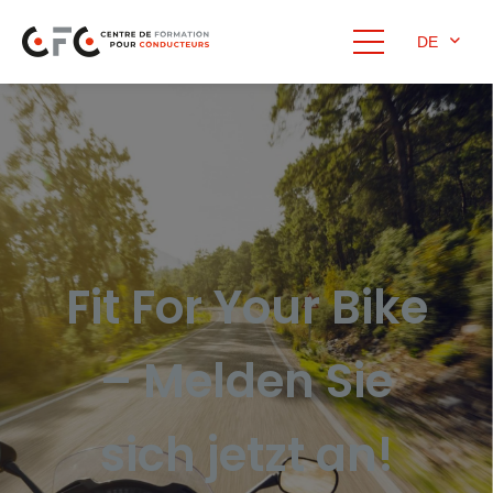
DE
Fit For Your Bike
– Melden Sie
sich jetzt an!