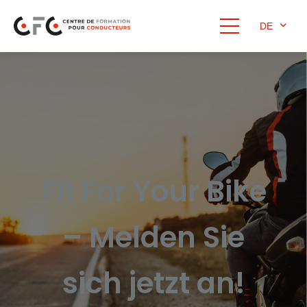
DE
Fit For Your Bike
– Melden Sie
sich jetzt an!