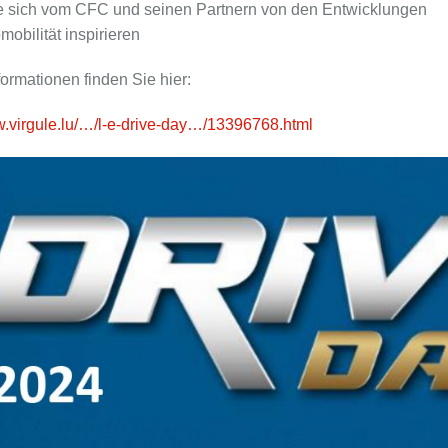
e sich vom CFC und seinen Partnern von den Entwicklungen
mobilität inspirieren
formationen finden Sie hier:
w.virgule.lu/…/l-e-drive-day…/13396768.html