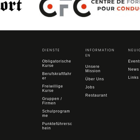
DIENSTE
INFORMATION
NEUI
EN
Obligatorische
Event
Kurse
Unsere
News
Mission
Berufskraftfahr
Links
er
Über Uns
Freiwillige
Jobs
Kurse
Restaurant
Gruppen /
Firmen
Schulprogram
me
Punkteführersc
hein