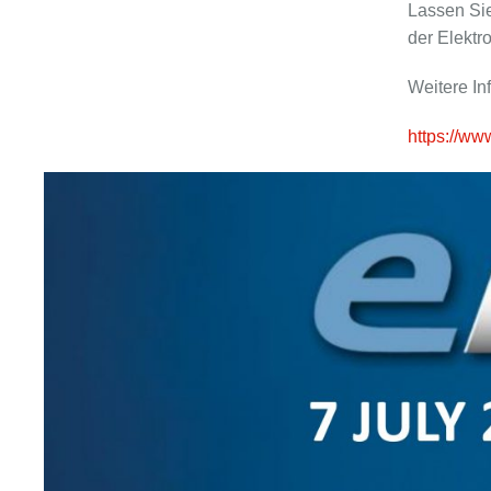
Lassen Si
der Elektro
Weitere In
https://ww