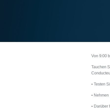
Von 9:00 bi
Tauchen Si
Conducteur
• Testen S
• Nehmen 
• Darüber