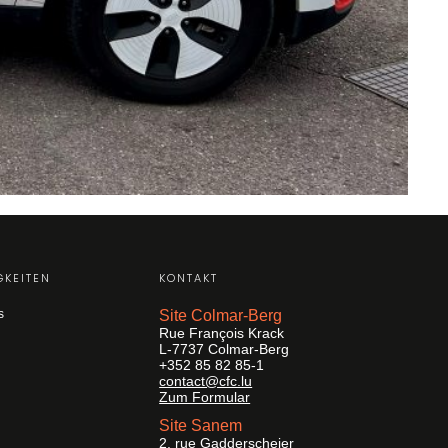
GKEITEN
KONTAKT
s
Site Colmar-Berg
Rue François Krack
L-7737 Colmar-Berg
+352 85 82 85-1
contact@cfc.lu
Zum Formular
Site Sanem
2, rue Gadderscheier