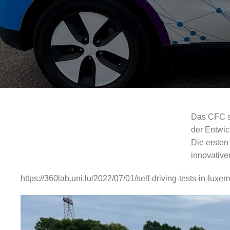
Das CFC st
der Entwic
Die ersten
innovativen
https://360lab.uni.lu/2022/07/01/self-driving-tests-in-luxem