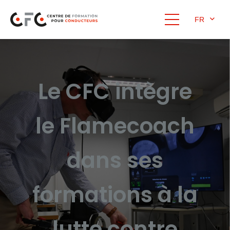
FR
Le CFC intègre
le Flamecoach
dans ses
formations à la
lutte contre