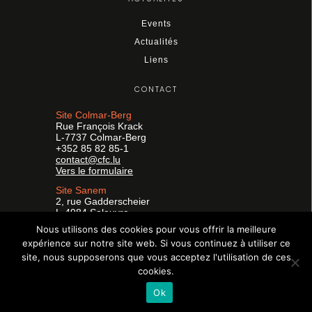
Events
Actualités
Liens
CONTACT
Site Colmar-Berg
Rue François Krack
L-7737 Colmar-Berg
+352 85 82 85-1
contact@cfc.lu
Vers le formulaire
Site Sanem
2, rue Gadderscheier
L-4984 Soleuvre
+352 26 59 25-1
Nous utilisons des cookies pour vous offrir la meilleure
formpro@cfc.lu
expérience sur notre site web. Si vous continuez à utiliser ce
Vers le formulaire
site, nous supposerons que vous acceptez l'utilisation de ces
Facebook
Instagram
LinkedIn
cookies.
Ok
Mentions légales
RGPD
FAQ