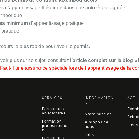
es d’apprentissage théorique dans une auto-école agréée
 théorique
res minimum
d’apprentissage pratique
 pratique
rcours le plus rapide pour avoir le permis.
voir plus sur ce sujet, consultez
l’article complet sur le blog « 
Faut-il une assurance spéciale lors de l’apprentissage de la co
SERVICES
INFORMATION
ACTU
S
Formations
Event
obligatoires
Notre mission
Actual
Formation
À propos de
Liens
professionnell
nous
e
Jobs
Formations