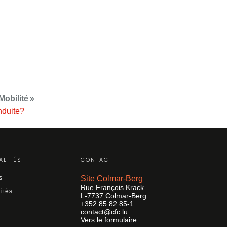
Mobilité »
nduite?
ALITÉS
CONTACT
s
Site Colmar-Berg
Rue François Krack
ités
L-7737 Colmar-Berg
+352 85 82 85-1
contact@cfc.lu
Vers le formulaire