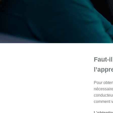
Faut-i
l’appr
Pour obten
nécessaire
conducteur
comment vo
L’obtenti