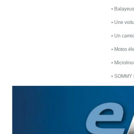
• Balayeus
• Une voit
• Un camio
• Motos él
• Microlin
• SOMMY L