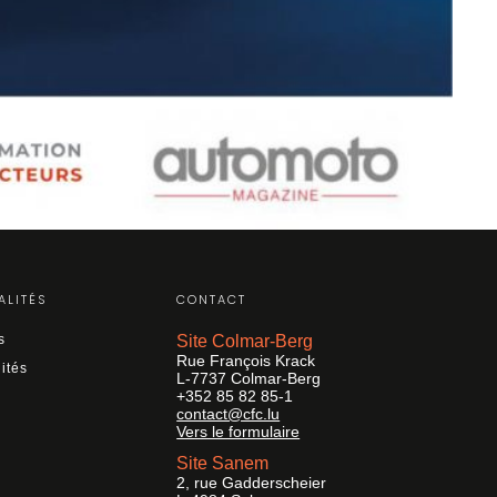
ALITÉS
CONTACT
s
Site Colmar-Berg
Rue François Krack
ités
L-7737 Colmar-Berg
+352 85 82 85-1
contact@cfc.lu
Vers le formulaire
Site Sanem
2, rue Gadderscheier