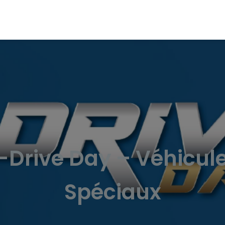
-Drive Day – Véhicul
Spéciaux