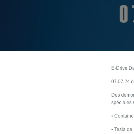
E-Drive D
07.07.24 d
Des démons
spéciales 
•
Containe
• Tesla de