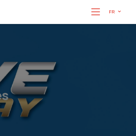
FR
es