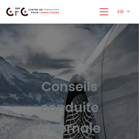
FR
Conseils
conduite
hivernale